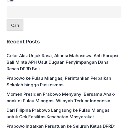
(48′) menjadi penentu kemenangan
Chelsea, sedangkan Bournemouth
hanya mampu memperkecil kekalahan
melalui gol bunuh diri Benoit Badiashile
Cari
(49′). Dengan kemenangan ini, Chelsea
berhasil menempati posisi […]
Recent Posts
Gelar Aksi Unjuk Rasa, Aliansi Mahasiswa Anti Korupsi
Bali Minta APH Usut Dugaan Penyimpangan Dana
Reses DPRD Bali
Prabowo ke Pulau Miangas, Perintahkan Perbaikan
Sekolah hingga Puskesmas
Momen Presiden Prabowo Menyanyi Bersama Anak-
anak di Pulau Miangas, Wilayah Terluar Indonesia
Dari Filipina Prabowo Langsung ke Pulau Miangas
untuk Cek Fasilitas Kesehatan Masyarakat
Prabowo Ingatkan Persatuan ke Seluruh Ketua DPRD: