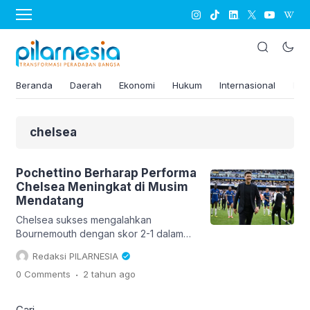
Beranda
Daerah
Ekonomi
Hukum
Internasional
Kes
chelsea
Pochettino Berharap Performa
Chelsea Meningkat di Musim
Mendatang
Chelsea sukses mengalahkan
Bournemouth dengan skor 2-1 dalam
pertandingan Liga Inggris musim
Redaksi PILARNESIA
2023/2024 yang berlangsung di
.
0 Comments
2 tahun
ago
Stamford Bridge Stadium pada Minggu
(19/5/2024) malam WIB. Moises
Caicedo (17′) dan Raheem Sterling
Cari