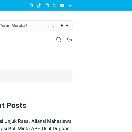
ru: Stimulus Baru bagi Industri Manufaktur
PPP Siap Tampilk
Politik
t Posts
si Unjuk Rasa, Aliansi Mahasiswa
upsi Bali Minta APH Usut Dugaan