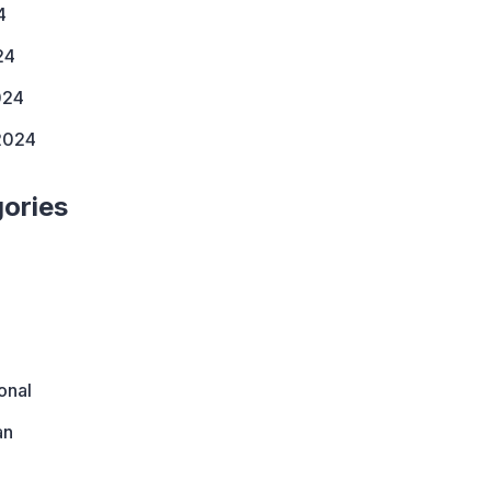
4
24
024
2024
ories
onal
an