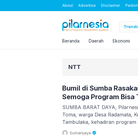
About
Advertise
Disclaimer
Pedoma
Lima Tersangka Baru Ditetapkan dalam Kasus Korupsi Timah, A
Trendi
Beranda
Daerah
Ekonomi
NTT
Bumil di Sumba Rasak
Semoga Program Bisa T
SUMBA BARAT DAYA, Pilarnesia
Toma, warga Desa Radamata, K
Tambulaka, kehadiran program 
(MBG) membawa perubahan nya
Sumanjaya
sehari-hari. Ibu hamil dari seo