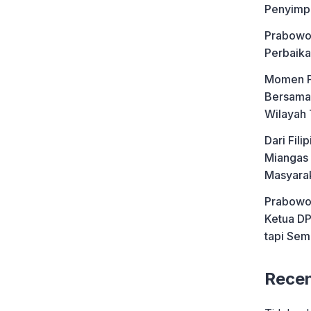
Penyimp
langsung manfaat MBG
an di wilayahnya dan sang
Prabowo 
n itu. “Dulu […]
Perbaika
Momen P
Bersama 
Wilayah 
Dari Fil
Miangas 
Masyara
Prabowo 
Ketua DP
tapi Sem
Rece