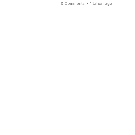
.
0 Comments
1 tahun
ago
tahun ini mengaku merasakan 
sejak program tersebut dijalank
anak pun ikut menyantap makana