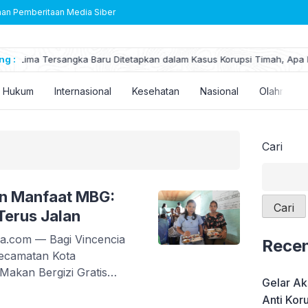
n Pemberitaan Media Siber
pa Peran Mereka?
ng :
Lotte Chemical Berinvestasi di Pabrik Ba
Hukum
Internasional
Kesehatan
Nasional
Olahraga
Cari
an Manfaat MBG:
Cari
erus Jalan
.com — Bagi Vincencia
Recen
ecamatan Kota
Makan Bergizi Gratis
Gelar Ak
ta dalam kehidupan
Anti Kor
rang anak berusia empat