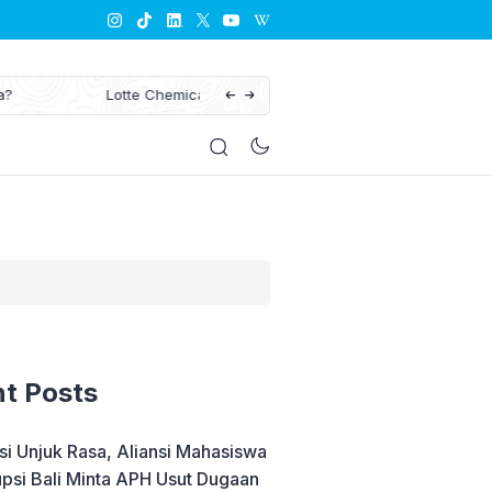
gi Industri Manufaktur
PPP Siap Tampilkan Bukti dan Saksi 
Politik
t Posts
si Unjuk Rasa, Aliansi Mahasiswa
upsi Bali Minta APH Usut Dugaan