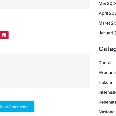
Mei 202
April 20
Maret 2
Januari 
Pinterest
Categ
Daerah
Ekonomi
Hukum
Internasi
Kesehat
Show Comments
Nasional