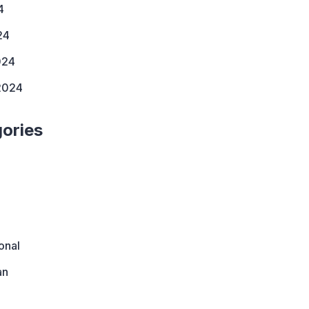
4
24
024
2024
ories
onal
an