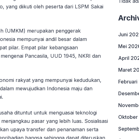
Tidak ad
 yang diikuti oleh peserta dari LSPM Sakai
Archi
gah (UMKM) merupakan penggerak
Juni 20
donesia mempunyai andil besar dalam
Mei 202
t pilar. Empat pilar kebangsaan
 mengenai Pancasila, UUD 1945, NKRI dan
April 20
Maret 2
onomi rakyat yang mempunyai kedudukan,
Februari
s dalam mewujudkan Indonesia maju dan
Desembe
i.
Novemb
usaha dituntut untuk menguasai teknologi
Oktober
enjangkau pasar yang lebih luas. Sosialisasi
Septemb
kan upaya transfer dan penanaman serta
epribadian bangsa sehingga dapat diteruskan