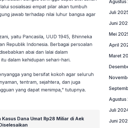
Agustus
alui sosialisasi empat pilar akan tumbuh
Juli 202
ggung jawab terhadap nilai luhur bangsa agar
Juni 20
Mei 202
zani, yaitu Pancasila, UUD 1945, Bhinneka
an Republik Indonesia. Berbagai persoalan
April 20
i disebabkan abai dan lalai dalam
Maret 2
itu dalam kehidupan sehari-hari.
Desembe
enyangga yang bersifat kokoh agar seluruh
Novemb
nyaman, tentram, sejahtera, dan juga
Septemb
angguan yang dapat menimpa,” tutupnya
.
Agustus
Juli 202
 Kasus Dana Umat Rp28 Miliar di Aek
Juni 20
Diselesaikan