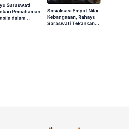
yu Saraswati
Sosialisasi Empat Nilai
nkan Pemahaman
Kebangsaan, Rahayu
asila dalam
Saraswati Tekankan
lisasi Empat Pilar
Pemahaman Substansi
ngsaan
Pancasila