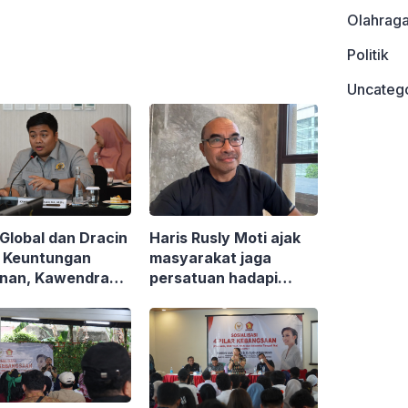
Olahrag
Politik
Uncateg
Global dan Dracin
Haris Rusly Moti ajak
 Keuntungan
masyarakat jaga
iunan, Kawendra
persatuan hadapi
a Indonesia Tak
geopolitik
a Jadi Pasar!