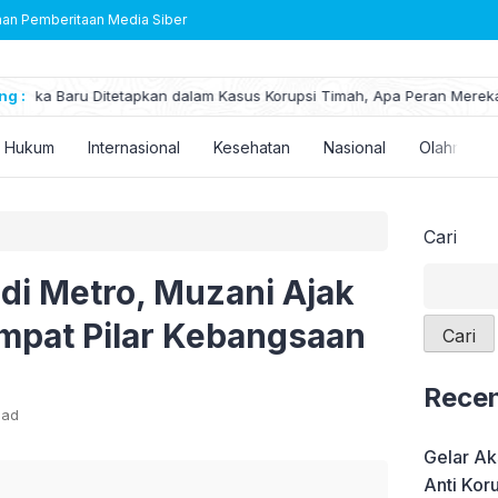
n Pemberitaan Media Siber
ng :
Lotte Chemical Berinvestasi di Pabrik Baru: Stimulus Baru ba
Hukum
Internasional
Kesehatan
Nasional
Olahraga
Cari
i di Metro, Muzani Ajak
pat Pilar Kebangsaan
Cari
Recen
ead
Gelar Ak
Anti Kor