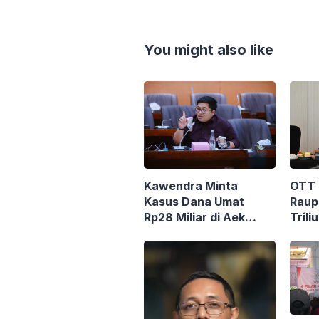
You might also like
OTT 
Kawendra Minta
Raup
Kasus Dana Umat
Tril
Rp28 Miliar di Aek
Mint
Nabara Segera
Hany
Diselesaikan