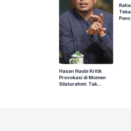
Raha
Teka
Panc
Sosia
Keba
Hasan Nasbi Kritik
Provokasi di Momen
Silaturahmi: Tak
Paham Esensi
Demokrasi