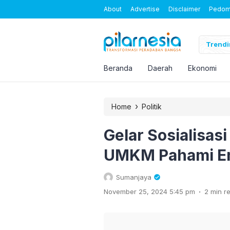
About
Advertise
Disclaimer
Pedoma
gka Baru Ditetapkan dalam Kasus Korupsi Timah, Apa Peran Mereka?
Trendi
Beranda
Daerah
Ekonomi
›
Home
Politik
Gelar Sosialisas
UMKM Pahami Em
Sumanjaya
.
November 25, 2024 5:45 pm
2 min r